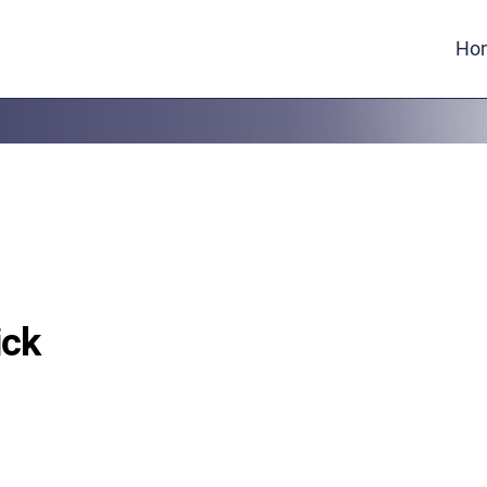
Ho
ick